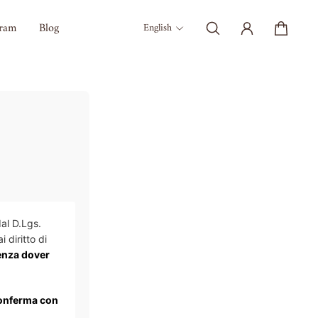
gram
Blog
English
al D.Lgs.
i diritto di
enza dover
conferma con