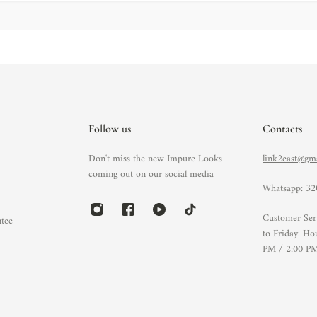
Follow us
Contacts
Don't miss the new Impure Looks
link2east@gm
s
coming out on our social media
Whatsapp: 3
Customer Ser
ntee
to Friday. Ho
PM / 2:00 PM