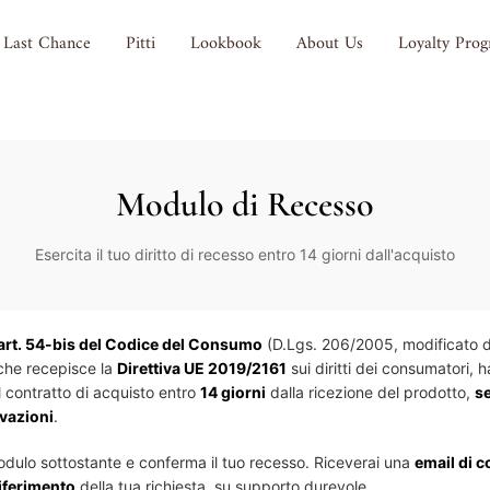
Last Chance
Pitti
Lookbook
About Us
Loyalty Pro
Modulo di Recesso
Esercita il tuo diritto di recesso entro 14 giorni dall'acquisto
art. 54-bis del Codice del Consumo
(D.Lgs. 206/2005, modificato d
che recepisce la
Direttiva UE 2019/2161
sui diritti dei consumatori, ha
 contratto di acquisto entro
14 giorni
dalla ricezione del prodotto,
s
ivazioni
.
odulo sottostante e conferma il tuo recesso. Riceverai una
email di 
riferimento
della tua richiesta, su supporto durevole.