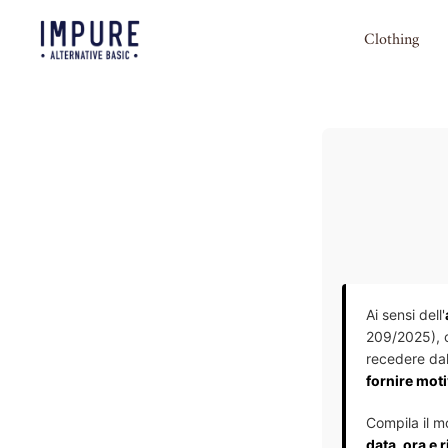
 to content
Clothing
Ai sensi dell'
209/2025), 
recedere dal
fornire mot
Compila il m
data, ora e 