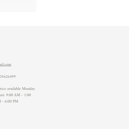
ail.com
205626499
vice available Monday
urs: 9:00 AM - 1:00
 - 6:00 PM