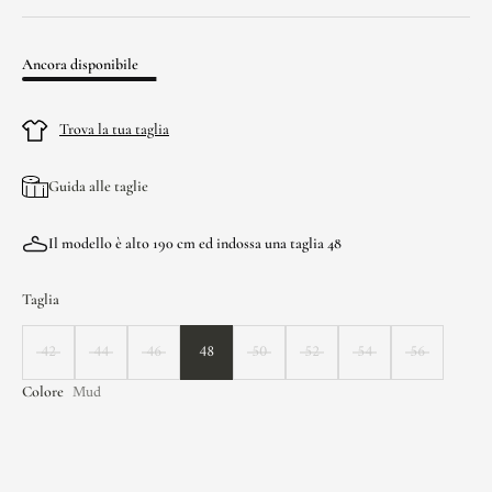
Ancora disponibile
Trova la tua taglia
Guida alle taglie
Il modello è alto 190 cm ed indossa una taglia 48
Taglia
42
44
46
48
50
52
54
56
Mud
Colore