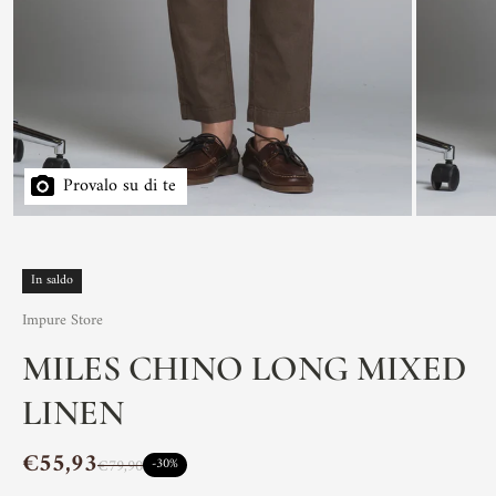
Provalo su di te
In saldo
Impure Store
MILES CHINO LONG MIXED
LINEN
€55,93
€79,90
-30%