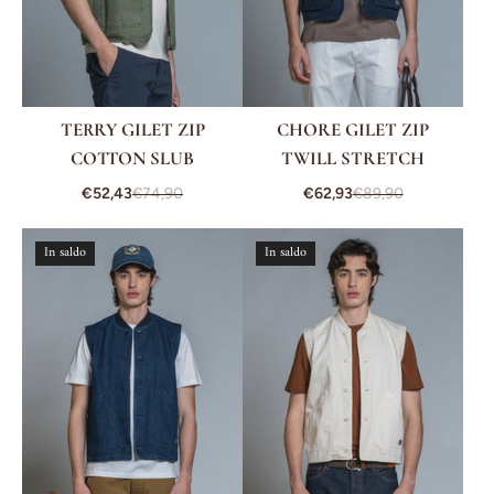
TERRY GILET ZIP
CHORE GILET ZIP
COTTON SLUB
TWILL STRETCH
€52,43
€74,90
€62,93
€89,90
In saldo
In saldo