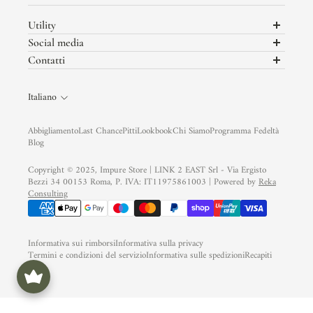
Utility
Programma Fedeltà
Social media
Termini e Condizioni
Non perderti i nuovi Look in uscita di Impure sui nostri social
Contatti
Privacy Policy
link2east@gmail.com
Cookie Policy
Italiano
Garanzia Trusted Shops
Assistenza Clienti
Abbigliamento
Last Chance
Pitti
Lookbook
Chi Siamo
Programma Fedeltà
Ready to Wear
Blog
Modulo di Reso
Copyright © 2025, Impure Store | LINK 2 EAST Srl - Via Ergisto
Bezzi 34 00153 Roma, P. IVA: IT11975861003 | Powered by
Reka
Consulting
Informativa sui rimborsi
Informativa sulla privacy
Termini e condizioni del servizio
Informativa sulle spedizioni
Recapiti