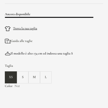
Ancora disponibile
Trova la tua taglia
Guida alle taglie
Il modello è alto 174 cm ed indossa una taglia S
Taglia
XS
S
M
L
Nut
Color