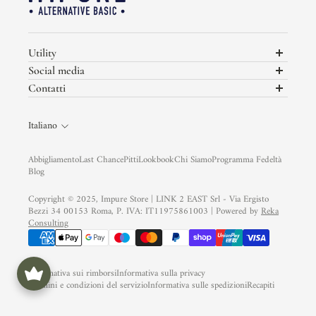
Utility
Programma Fedeltà
Social media
Termini e Condizioni
Non perderti i nuovi Look in uscita di Impure sui nostri social
Contatti
Privacy Policy
link2east@gmail.com
Cookie Policy
Italiano
Garanzia Trusted Shops
Assistenza Clienti
Abbigliamento
Last Chance
Pitti
Lookbook
Chi Siamo
Programma Fedeltà
Ready to Wear
Blog
Modulo di Reso
Copyright © 2025, Impure Store | LINK 2 EAST Srl - Via Ergisto
Bezzi 34 00153 Roma, P. IVA: IT11975861003 | Powered by
Reka
Consulting
Informativa sui rimborsi
Informativa sulla privacy
Termini e condizioni del servizio
Informativa sulle spedizioni
Recapiti