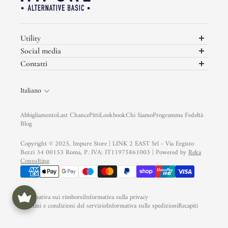
Utility
Programma Fedeltà
Social media
Termini e Condizioni
Non perderti i nuovi Look in uscita di Impure sui nostri social
Contatti
Privacy Policy
link2east@gmail.com
Cookie Policy
Italiano
Garanzia Trusted Shops
Assistenza Clienti
Abbigliamento
Last Chance
Pitti
Lookbook
Chi Siamo
Programma Fedeltà
Ready to Wear
Blog
Modulo di Reso
Copyright © 2025, Impure Store | LINK 2 EAST Srl - Via Ergisto
Bezzi 34 00153 Roma, P. IVA: IT11975861003 | Powered by
Reka
Consulting
Informativa sui rimborsi
Informativa sulla privacy
Termini e condizioni del servizio
Informativa sulle spedizioni
Recapiti